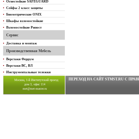
Огнестойкие SAFEGUARD
Сейфы 2 класс защиты
Биометрические ONIX
Шкафы взломостойкие
Взломостойкие Рипост
Сервис
Доставка и монтаж
Производственная Мебель
Верстаки Феррум
Верстаки ВС, ВЛ
Инструментальные тележки
ПЕРЕХОД НА САЙТ STMST.RU C ПР
Москва, 1-й Институтский проезд
дом 3, офис 114
met@met-master.ru