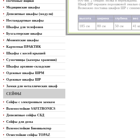
800 мм. 2 секции: полка и перекладина.
Почтовые ящики
Шкаф ШР окрашен порошковой эмалью св
Медицинские шкафы
Возможно поставка шкафов ШР с синими
Депозитные шкафы (модули)
высота
ширина
глубина
вес
Нестандартные шкафы
185 см
80 см
50 см
41 к
Шкафы для телефонов
Бухгалтерские шкафы
Абонентские шкафы
Картотеки ПРАКТИК
Шкафы с косой крышей
Сумочницы (камеры хранения)
Шкафы архивно-складские
Одежные шкафы ШРМ
Одежные шкафы ШР
Замки для металлических шкаф
СЕЙФЫ
Сейфы с электронным замком
Взломостойкие SAFETRONICS
Депозитные сейфы СБД
Сейфы для дома
Взломостойкие Биоиньектор
Огнестойкие сейфы TOPAZ