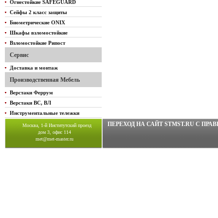
Огнестойкие SAFEGUARD
Сейфы 2 класс защиты
Биометрические ONIX
Шкафы взломостойкие
Взломостойкие Рипост
Сервис
Доставка и монтаж
Производственная Мебель
Верстаки Феррум
Верстаки ВС, ВЛ
Инструментальные тележки
ПЕРЕХОД НА САЙТ STMST.RU C ПР
Москва, 1-й Институтский проезд
дом 3, офис 114
met@met-master.ru