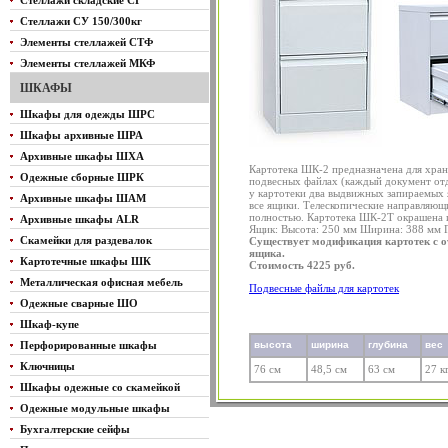
Стеллажи складские СГ
Стеллажи СУ 150/300кг
Элементы стеллажей СТФ
Элементы стеллажей МКФ
ШКАФЫ
Шкафы для одежды ШРС
Шкафы архивные ШРА
Архивные шкафы ШХА
Картотека ШК-2 предназначена для хра
Одежные сборные ШРК
подвесных файлах (каждый документ отде
у картотеки два выдвижных запираемых 
Архивные шкафы ШАМ
все ящики. Телескопические направляющ
полностью. Картотека ШК-2Т окрашена 
Архивные шкафы ALR
Ящик: Высота: 250 мм Ширина: 388 мм 
Скамейки для раздевалок
Существует модификация картотек с 
ящика.
Картотечные шкафы ШК
Стоимость 4225 руб.
Металлическая офисная мебель
Подвесные файлы для картотек
Одежные сварные ШО
Шкаф-купе
Перфорированные шкафы
высота
ширина
глубина
вес
Ключницы
76 см
48,5 см
63 см
27 к
Шкафы одежные со скамейкой
Одежные модульные шкафы
Бухгалтерские сейфы