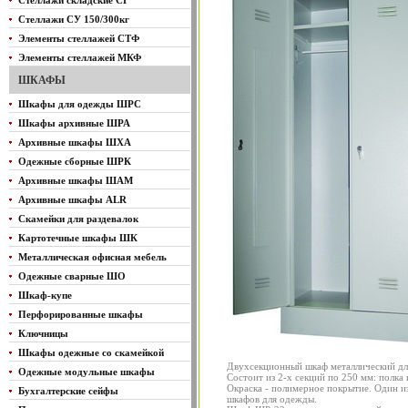
Стеллажи складские СГ
Стеллажи СУ 150/300кг
Элементы стеллажей СТФ
Элементы стеллажей МКФ
ШКАФЫ
Шкафы для одежды ШРС
Шкафы архивные ШРА
Архивные шкафы ШХА
Одежные сборные ШРК
Архивные шкафы ШАМ
Архивные шкафы ALR
Скамейки для раздевалок
Картотечные шкафы ШК
Металлическая офисная мебель
Одежные сварные ШО
Шкаф-купе
Перфорированные шкафы
Ключницы
Шкафы одежные со скамейкой
Двухсекционный шкаф металлический д
Одежные модульные шкафы
Состоит из 2-х секций по 250 мм: полка
Окраска - полимерное покрытие. Один и
Бухгалтерские сейфы
шкафов для одежды.