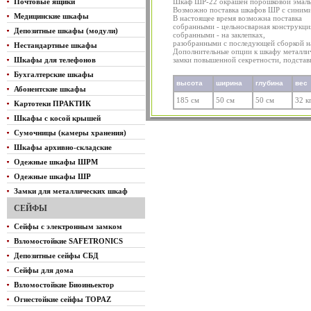
Почтовые ящики
Шкаф ШР-22 окрашен порошковой эмалью
Возможно поставка шкафов ШР с синими
Медицинские шкафы
В настоящее время возможна поставка
собранными - цельносварная конструкци
Депозитные шкафы (модули)
собранными - на заклепках,
разобранными с последующей сборкой на
Нестандартные шкафы
Дополнительные опции к шкафу металлич
Шкафы для телефонов
замки повышенной секретности, подставк
Бухгалтерские шкафы
высота
ширина
глубина
вес
Абонентские шкафы
185 см
50 см
50 см
32 к
Картотеки ПРАКТИК
Шкафы с косой крышей
Сумочницы (камеры хранения)
Шкафы архивно-складские
Одежные шкафы ШРМ
Одежные шкафы ШР
Замки для металлических шкаф
СЕЙФЫ
Сейфы с электронным замком
Взломостойкие SAFETRONICS
Депозитные сейфы СБД
Сейфы для дома
Взломостойкие Биоиньектор
Огнестойкие сейфы TOPAZ