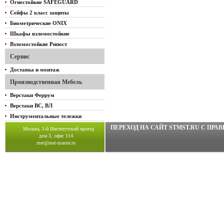
Огнестойкие SAFEGUARD
Сейфы 2 класс защиты
Биометрические ONIX
Шкафы взломостойкие
Взломостойкие Рипост
Сервис
Доставка и монтаж
Производственная Мебель
Верстаки Феррум
Верстаки ВС, ВЛ
Инструментальные тележки
ПЕРЕХОД НА САЙТ STMST.RU C ПР
Москва, 1-й Институтский проезд
дом 3, офис 114
met@met-master.ru