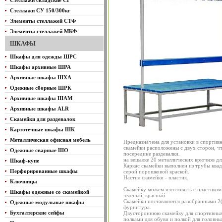
Стеллажи складские СГ
Стеллажи СУ 150/300кг
Элементы стеллажей СТФ
Элементы стеллажей МКФ
ШКАФЫ
Шкафы для одежды ШРС
Шкафы архивные ШРА
Архивные шкафы ШХА
Одежные сборные ШРК
Архивные шкафы ШАМ
Архивные шкафы ALR
Скамейки для раздевалок
Картотечные шкафы ШК
Металлическая офисная мебель
Предназначена для установки в спортивн
скамейки расположены с двух сторон, чт
Одежные сварные ШО
посередине раздевалки.
на вешалке 20 металлических крючков д
Шкаф-купе
Каркас скамейки выполнен из трубы ква
Перфорированные шкафы
серой порошковой краской.
Настил скамейки - пластик.
Ключницы
Скамейку можем изготовить с пластиком
Шкафы одежные со скамейкой
зеленый, красный.
Скамейки поставляются разобранными 2( 
Одежные модульные шкафы
фурнитура.
Бухгалтерские сейфы
Двустороннюю скамейку для спортивных
полками для обуви и полкой для головны