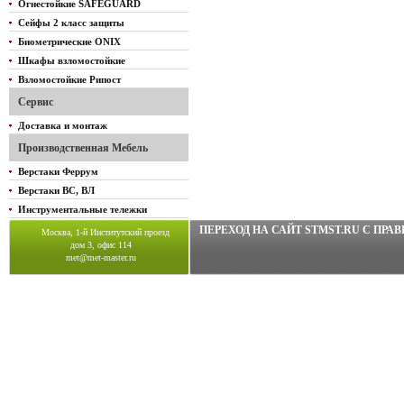
Огнестойкие SAFEGUARD
Сейфы 2 класс защиты
Биометрические ONIX
Шкафы взломостойкие
Взломостойкие Рипост
Сервис
Доставка и монтаж
Производственная Мебель
Верстаки Феррум
Верстаки ВС, ВЛ
Инструментальные тележки
ПЕРЕХОД НА САЙТ STMST.RU C ПР
Москва, 1-й Институтский проезд
дом 3, офис 114
met@met-master.ru