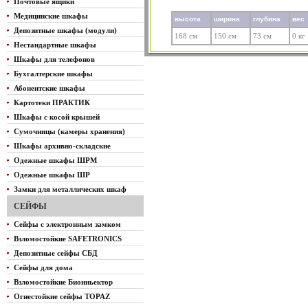
Почтовые ящики
Медицинские шкафы
высота
ширина
глубина
вес
Депозитные шкафы (модули)
168 см
150 см
73 см
0 кг
Нестандартные шкафы
Шкафы для телефонов
Бухгалтерские шкафы
Абонентские шкафы
Картотеки ПРАКТИК
Шкафы с косой крышей
Сумочницы (камеры хранения)
Шкафы архивно-складские
Одежные шкафы ШРМ
Одежные шкафы ШР
Замки для металлических шкаф
СЕЙФЫ
Сейфы с электронным замком
Взломостойкие SAFETRONICS
Депозитные сейфы СБД
Сейфы для дома
Взломостойкие Биоиньектор
Огнестойкие сейфы TOPAZ