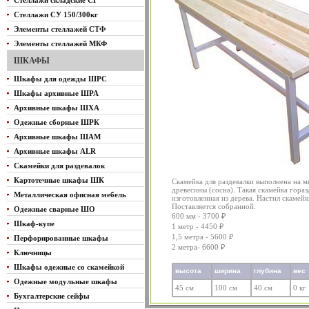
Стеллажи складские СГ
Стеллажи СУ 150/300кг
Элементы стеллажей СТФ
Элементы стеллажей МКФ
ШКАФЫ
Шкафы для одежды ШРС
Шкафы архивные ШРА
Архивные шкафы ШХА
Одежные сборные ШРК
Архивные шкафы ШАМ
Архивные шкафы ALR
Скамейки для раздевалок
Картотечные шкафы ШК
Скамейка для раздевалки выполнена на м
древесины (сосна). Такая скамейка гора
Металлическая офисная мебель
изготовленная из дерева. Настил скамей
Поставляется собранной.
Одежные сварные ШО
600 мм - 3700 ₽
Шкаф-купе
1 метр - 4450 ₽
1,5 метра - 5600 ₽
Перфорированные шкафы
2 метра- 6600 ₽
Ключницы
Шкафы одежные со скамейкой
высота
ширина
глубина
вес
Одежные модульные шкафы
45 см
100 см
40 см
0 кг
Бухгалтерские сейфы