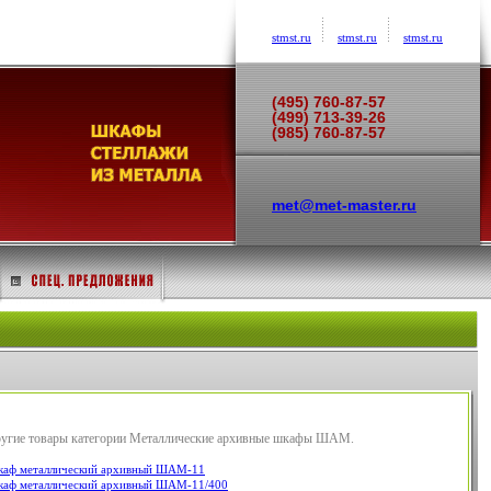
stmst.ru
stmst.ru
stmst.ru
(495) 760-87-57
(499) 713-39-26
(985) 760-87-57
met@met-master.ru
угие товары категории Металлические архивные шкафы ШАМ.
аф металлический архивный ШАМ-11
аф металлический архивный ШАМ-11/400