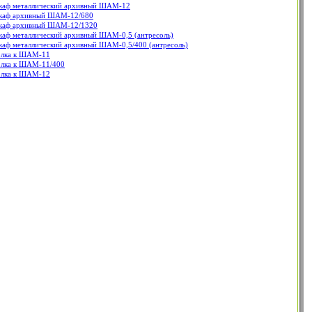
аф металлический архивный ШАМ-12
аф архивный ШАМ-12/680
аф архивный ШАМ-12/1320
аф металлический архивный ШАМ-0,5 (антресоль)
аф металлический архивный ШАМ-0,5/400 (антресоль)
лка к ШАМ-11
лка к ШАМ-11/400
лка к ШАМ-12