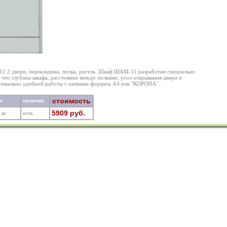
 2 двери, перекладина, полка, ригель. Шкаф ШАМ-11 разработан специально
 что глубина шкафа, расстояние между полками, угол открывания двери и
симально удобной работы с папками формата А4 или "КОРОНА".
стоимость
ес
наличие
5909 руб.
 кг
есть