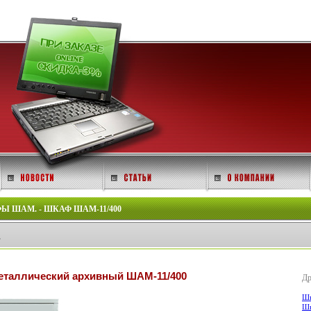
 ШАМ. - ШКАФ ШАМ-11/400
.
таллический архивный ШАМ-11/400
Др
Шк
Шк