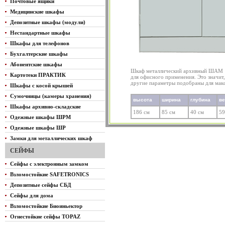
Почтовые ящики
Медицинские шкафы
Депозитные шкафы (модули)
Нестандартные шкафы
Шкафы для телефонов
Бухгалтерские шкафы
Абонентские шкафы
Шкаф металлический архивный ШАМ 11
Картотеки ПРАКТИК
для офисного применения. Это значит,
другие параметры подобраны для мак
Шкафы с косой крышей
Сумочницы (камеры хранения)
высота
ширина
глубина
в
Шкафы архивно-складские
186 см
85 см
40 см
59
Одежные шкафы ШРМ
Одежные шкафы ШР
Замки для металлических шкаф
СЕЙФЫ
Сейфы с электронным замком
Взломостойкие SAFETRONICS
Депозитные сейфы СБД
Сейфы для дома
Взломостойкие Биоиньектор
Огнестойкие сейфы TOPAZ