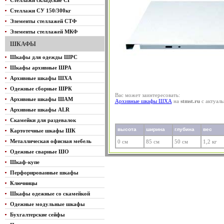
Стеллажи складские СГ
Стеллажи СУ 150/300кг
Элементы стеллажей СТФ
Элементы стеллажей МКФ
ШКАФЫ
Шкафы для одежды ШРС
Шкафы архивные ШРА
Архивные шкафы ШХА
Одежные сборные ШРК
Вас может заинтересовать:
Архивные шкафы ШАМ
Архивные шкафы ШХА
на
stmst.ru
с актуал
Архивные шкафы ALR
Скамейки для раздевалок
высота
ширина
глубина
вес
Картотечные шкафы ШК
Металлическая офисная мебель
0 см
85 см
50 см
1,2 кг
Одежные сварные ШО
Шкаф-купе
Перфорированные шкафы
Ключницы
Шкафы одежные со скамейкой
Одежные модульные шкафы
Бухгалтерские сейфы