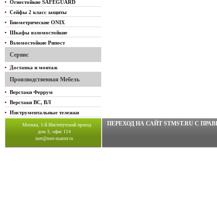
Огнестойкие SAFEGUARD
Сейфы 2 класс защиты
Биометрические ONIX
Шкафы взломостойкие
Взломостойкие Рипост
Сервис
Доставка и монтаж
Производственная Мебель
Верстаки Феррум
Верстаки ВС, ВЛ
Инструментальные тележки
ПЕРЕХОД НА САЙТ STMST.RU C ПР
Москва, 1-й Институтский проезд
дом 3, офис 114
met@met-master.ru