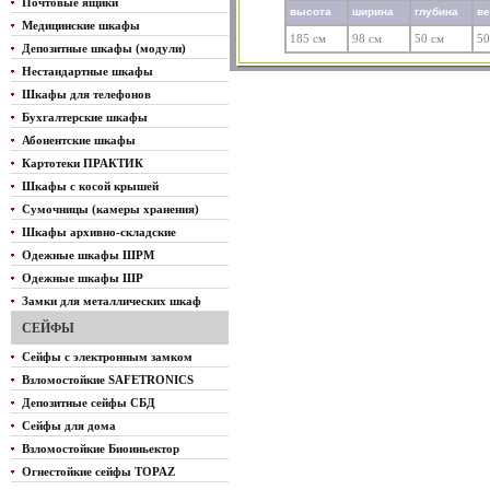
Почтовые ящики
высота
ширина
глубина
в
Медицинские шкафы
185 см
98 см
50 см
50
Депозитные шкафы (модули)
Нестандартные шкафы
Шкафы для телефонов
Бухгалтерские шкафы
Абонентские шкафы
Картотеки ПРАКТИК
Шкафы с косой крышей
Сумочницы (камеры хранения)
Шкафы архивно-складские
Одежные шкафы ШРМ
Одежные шкафы ШР
Замки для металлических шкаф
СЕЙФЫ
Сейфы с электронным замком
Взломостойкие SAFETRONICS
Депозитные сейфы СБД
Сейфы для дома
Взломостойкие Биоиньектор
Огнестойкие сейфы TOPAZ