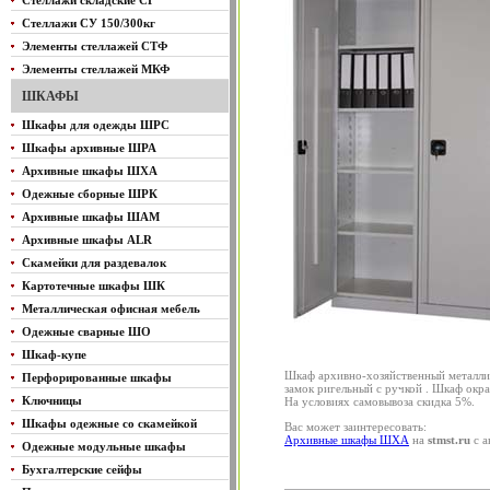
Стеллажи складские СГ
Стеллажи СУ 150/300кг
Элементы стеллажей СТФ
Элементы стеллажей МКФ
ШКАФЫ
Шкафы для одежды ШРС
Шкафы архивные ШРА
Архивные шкафы ШХА
Одежные сборные ШРК
Архивные шкафы ШАМ
Архивные шкафы ALR
Скамейки для раздевалок
Картотечные шкафы ШК
Металлическая офисная мебель
Одежные сварные ШО
Шкаф-купе
Шкаф архивно-хозяйственный металлич
Перфорированные шкафы
замок ригельный с ручкой . Шкаф окр
Ключницы
На условиях самовывоза скидка 5%.
Шкафы одежные со скамейкой
Вас может заинтересовать:
Архивные шкафы ШХА
на
stmst.ru
с а
Одежные модульные шкафы
Бухгалтерские сейфы