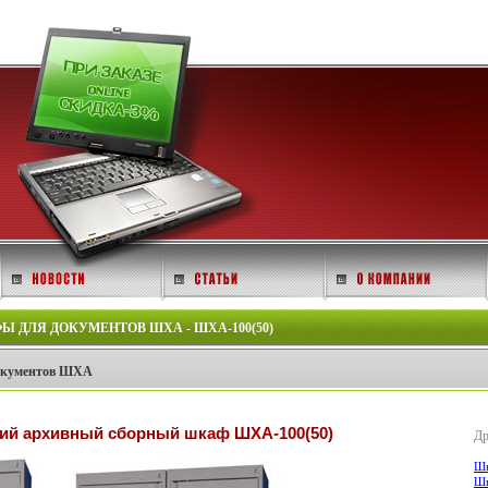
ДЛЯ ДОКУМЕНТОВ ШХА - ШХА-100(50)
документов ШХА
ий архивный сборный шкаф ШХА-100(50)
Др
Шк
Шк