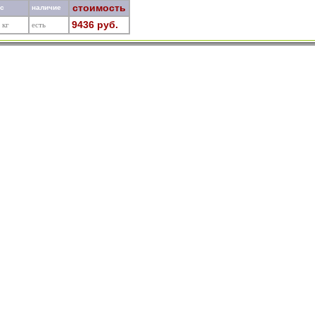
стоимость
ес
наличие
9436 руб.
 кг
есть