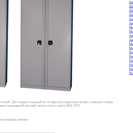
Шк
Шк
Шк
Шк
Ан
Ан
Ме
Ме
Ан
Ан
Ме
Ме
По
По
По
По
По
По
еский. Две секции в каждой по четыре регулируемые полки, в каждой секции
ашен порошковой краской светло-серого цвета RAL7035.
ктуальными ценами