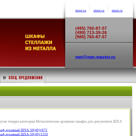
stmst.ru
stmst.ru
stmst.ru
(495) 760-87-57
(499) 713-39-26
(985) 760-87-57
met@met-master.ru
угие товары категории Металлические архивные шкафы для документов ШХА
аф архивный ШХА-50(40))/675
аф архивный ШХА-50(40)/1310