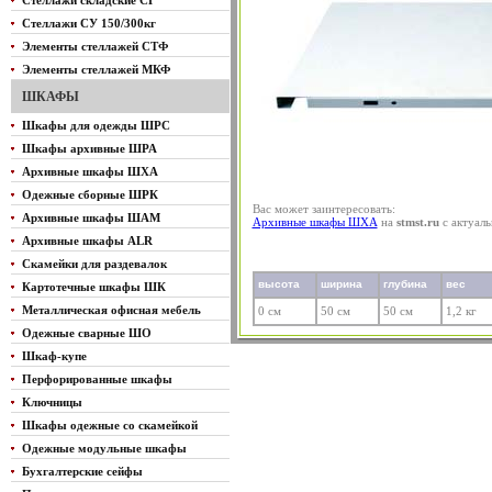
Стеллажи складские СГ
Стеллажи СУ 150/300кг
Элементы стеллажей СТФ
Элементы стеллажей МКФ
ШКАФЫ
Шкафы для одежды ШРС
Шкафы архивные ШРА
Архивные шкафы ШХА
Одежные сборные ШРК
Вас может заинтересовать:
Архивные шкафы ШАМ
Архивные шкафы ШХА
на
stmst.ru
с актуал
Архивные шкафы ALR
Скамейки для раздевалок
высота
ширина
глубина
вес
Картотечные шкафы ШК
Металлическая офисная мебель
0 см
50 см
50 см
1,2 кг
Одежные сварные ШО
Шкаф-купе
Перфорированные шкафы
Ключницы
Шкафы одежные со скамейкой
Одежные модульные шкафы
Бухгалтерские сейфы