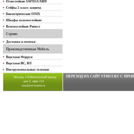
Огнестойкие SAFEGUARD
Сейфы 2 класс защиты
Биометрические ONIX
Шкафы взломостойкие
Взломостойкие Рипост
Сервис
Доставка и монтаж
Производственная Мебель
Верстаки Феррум
Верстаки ВС, ВЛ
Инструментальные тележки
ПЕРЕХОД НА САЙТ STMST.RU C ПР
Москва, 1-й Институтский проезд
дом 3, офис 114
met@met-master.ru