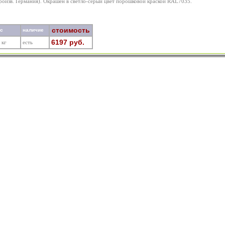
произв. Германия). Окрашен в светло-серый цвет порошковой краской RAL7035.
стоимость
ес
наличие
6197 руб.
 кг
есть