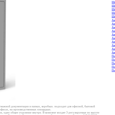
Шк
Шк
Шк
Шк
Шк
Ан
Ан
Ан
Ан
Ан
Ан
Ан
Ан
Ан
Ан
По
По
По
По
По
мажной документации в папках, коробках. подходит для офисной, бытовой
 офисах, на производственных площадках.
и, одно общее отделение внутри. В комплект входят 3 регулируемые по высоте