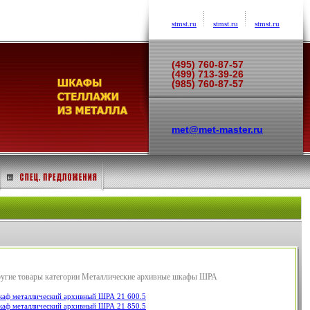
stmst.ru
stmst.ru
stmst.ru
(495) 760-87-57
(499) 713-39-26
(985) 760-87-57
met@met-master.ru
угие товары категории Металлические архивные шкафы ШРА
аф металлический архивный ШРА 21 600.5
аф металлический архивный ШРА 21 850.5