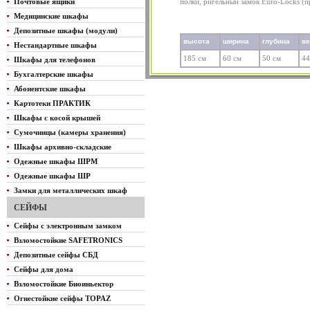
Почтовые ящики
полки, ригельный замок Euro-Locks (
Медицинские шкафы
Депозитные шкафы (модули)
высота
ширина
глубина
в
Нестандартные шкафы
185 см
60 см
50 см
44
Шкафы для телефонов
Бухгалтерские шкафы
Абонентские шкафы
Картотеки ПРАКТИК
Шкафы с косой крышей
Сумочницы (камеры хранения)
Шкафы архивно-складские
Одежные шкафы ШРМ
Одежные шкафы ШР
Замки для металлических шкаф
СЕЙФЫ
Сейфы с электронным замком
Взломостойкие SAFETRONICS
Депозитные сейфы СБД
Сейфы для дома
Взломостойкие Биоиньектор
Огнестойкие сейфы TOPAZ