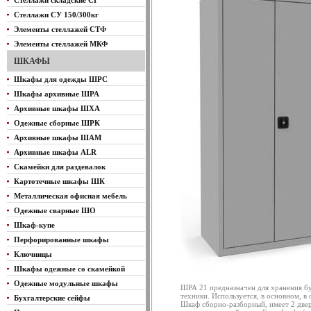
Стеллажи складские СГ
Стеллажи СУ 150/300кг
Элементы стеллажей СТФ
Элементы стеллажей МКФ
ШКАФЫ
Шкафы для одежды ШРС
Шкафы архивные ШРА
Архивные шкафы ШХА
Одежные сборные ШРК
Архивные шкафы ШАМ
Архивные шкафы ALR
Скамейки для раздевалок
Картотечные шкафы ШК
Металлическая офисная мебель
Одежные сварные ШО
Шкаф-купе
Перфорированные шкафы
Ключницы
Шкафы одежные со скамейкой
Одежные модульные шкафы
ШРА 21 предназначен для хранения бу
техники. Используется, в основном, в
Бухгалтерские сейфы
Шкаф сборно-разборный, имеет 2 двер