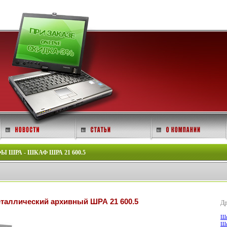
ШРА - ШКАФ ШРА 21 600.5
таллический архивный ШРА 21 600.5
Др
Шк
Шк