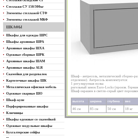
Стеллажи складские СГ
Стеллажи СУ 150/300кг
Элементы стеллажей СТФ
Элементы стеллажей МКФ
ШКАФЫ
Шкафы для одежды ШРС
Шкафы архивные ШРА
Архивные шкафы ШХА
Одежные сборные ШРК
Архивные шкафы ШАМ
Архивные шкафы ALR
Скамейки для раздевалок
Шкаф - антресоль, металлический сборно-ра
отделение). Антресоль комплектуется:
Картотечные шкафы ШК
1 регулируемая полка
Металлическая офисная мебель
ригельный замок Euro-Locks (произв. Герман
Шкаф окрашен в светло-серый цвет порошко
Одежные сварные ШО
Шкаф-купе
высота
ширина
глубина
вес
Перфорированные шкафы
46 см
85 см
50 см
18 кг
Ключницы
Шкафы одежные со скамейкой
Одежные модульные шкафы
Бухгалтерские сейфы