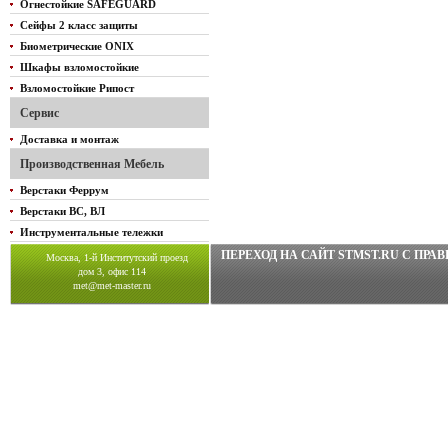
Огнестойкие SAFEGUARD
Сейфы 2 класс защиты
Биометрические ONIX
Шкафы взломостойкие
Взломостойкие Рипост
Сервис
Доставка и монтаж
Производственная Мебель
Верстаки Феррум
Верстаки ВС, ВЛ
Инструментальные тележки
ПЕРЕХОД НА САЙТ STMST.RU C ПР
Москва, 1-й Институтский проезд
дом 3, офис 114
met@met-master.ru