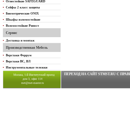
Огнестойкие SAFEGUARD
Сейфы 2 класс защиты
Биометрические ONIX
Шкафы взломостойкие
Взломостойкие Рипост
Сервис
Доставка и монтаж
Производственная Мебель
Верстаки Феррум
Верстаки ВС, ВЛ
Инструментальные тележки
ПЕРЕХОД НА САЙТ STMST.RU C ПР
Москва, 1-й Институтский проезд
дом 3, офис 114
met@met-master.ru