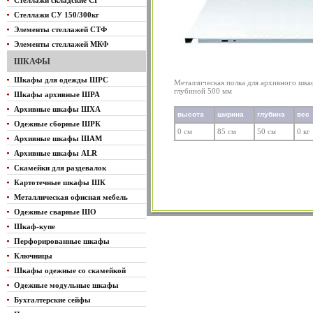
Стеллажи складские СГ
Стеллажи СУ 150/300кг
Элементы стеллажей СТФ
Элементы стеллажей МКФ
ШКАФЫ
Шкафы для одежды ШРС
Металлическая полка для архивного шк
глубиной 500 мм
Шкафы архивные ШРА
Архивные шкафы ШХА
высота
ширина
глубина
вес
Одежные сборные ШРК
0 см
85 см
50 см
0 кг
Архивные шкафы ШАМ
Архивные шкафы ALR
Скамейки для раздевалок
Картотечные шкафы ШК
Металлическая офисная мебель
Одежные сварные ШО
Шкаф-купе
Перфорированные шкафы
Ключницы
Шкафы одежные со скамейкой
Одежные модульные шкафы
Бухгалтерские сейфы