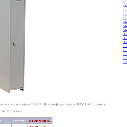
Шк
Ме
Шк
Шк
Шк
Ме
Ме
Ме
Ан
Ан
Ан
Шк
По
По
По
По
лические для одежды ШР-11/500. В шкафу для одежды ШР-11/500 1 секция,
ошковой эмалью.
стоимость
ес
наличие