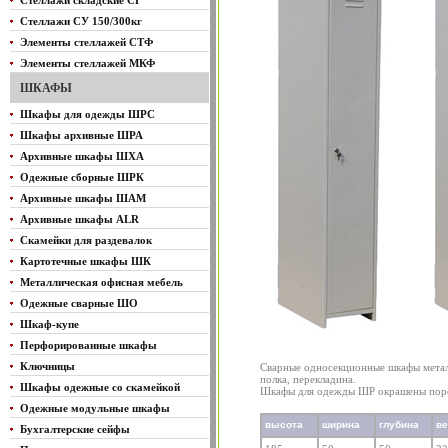
Стеллажи складские СГ
Стеллажи СУ 150/300кг
Элементы стеллажей СТФ
Элементы стеллажей МКФ
ШКАФЫ
Шкафы для одежды ШРС
Шкафы архивные ШРА
Архивные шкафы ШХА
Одежные сборные ШРК
Архивные шкафы ШАМ
Архивные шкафы ALR
Скамейки для раздевалок
Картотечные шкафы ШК
Металлическая офисная мебель
Одежные сварные ШО
Шкаф-купе
Перфорированные шкафы
Ключницы
Сварные односекционные шкафы метал
полка, перекладина.
Шкафы одежные со скамейкой
Шкафы для одежды ШР окрашены пор
Одежные модульные шкафы
высота
ширина
глубина
в
Бухгалтерские сейфы