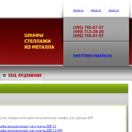
stmst.ru
stmst.ru
stmst.ru
(495) 760-87-57
(499) 713-39-26
(985) 760-87-57
met@met-master.ru
угие товары категории металлические шкафы для одежды ШР
афы металлические для одежды ШР-11
афы металлические для одежды ШР-11/400