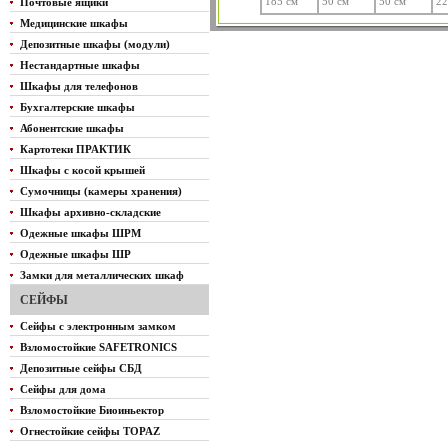
185 см
50 см
50 см
22
Почтовые ящики
Медицинские шкафы
Депозитные шкафы (модули)
Нестандартные шкафы
Шкафы для телефонов
Бухгалтерские шкафы
Абонентские шкафы
Картотеки ПРАКТИК
Шкафы с косой крышей
Сумочницы (камеры хранения)
Шкафы архивно-складские
Одежные шкафы ШРМ
Одежные шкафы ШР
Замки для металлических шкаф
СЕЙФЫ
Сейфы с электронным замком
Взломостойкие SAFETRONICS
Депозитные сейфы СБД
Сейфы для дома
Взломостойкие Биоиньектор
Огнестойкие сейфы TOPAZ