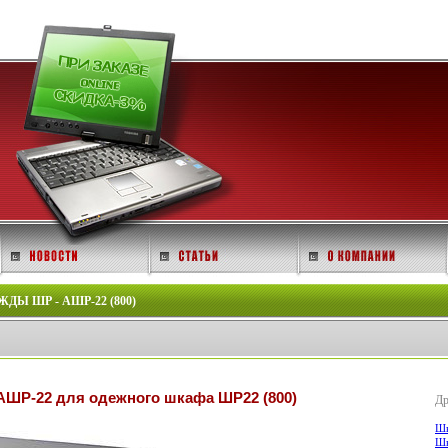
 ШР - АШР-22 (800)
АШР-22 для одежного шкафа ШР22 (800)
Др
Шк
Шк