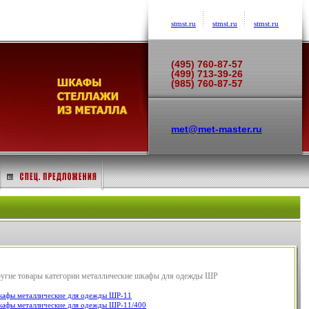
stmst.ru
stmst.ru
stmst.ru
(495) 760-87-57
(499) 713-39-26
(985) 760-87-57
met@met-master.ru
угие товары категории металлические шкафы для одежды ШР
афы металлические для одежды ШР-11
афы металлические для одежды ШР-11/400