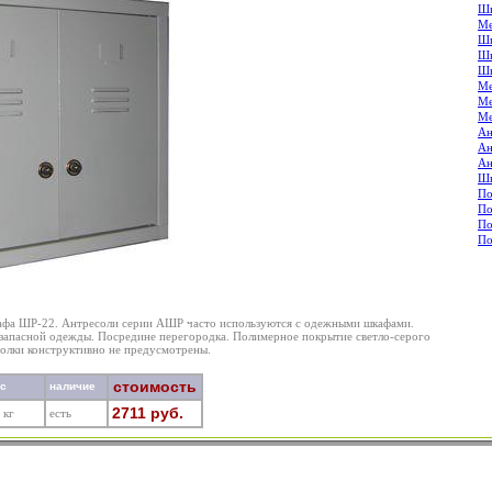
Шк
Ме
Шк
Шк
Шк
Ме
Ме
Ме
Ан
Ан
Ан
Шк
По
По
По
По
кафа ШР-22. Антресоли серии АШР часто используются с одежными шкафами.
 запасной одежды. Посредине перегородка. Полимерное покрытие светло-серого
 Полки конструктивно не предусмотрены.
стоимость
ес
наличие
2711 руб.
 кг
есть