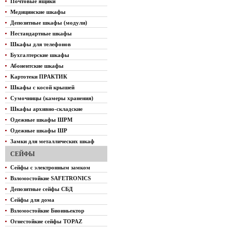
Почтовые ящики
Медицинские шкафы
Депозитные шкафы (модули)
Нестандартные шкафы
Шкафы для телефонов
Бухгалтерские шкафы
Абонентские шкафы
Картотеки ПРАКТИК
Шкафы с косой крышей
Сумочницы (камеры хранения)
Шкафы архивно-складские
Одежные шкафы ШРМ
Одежные шкафы ШР
Замки для металлических шкаф
СЕЙФЫ
Сейфы с электронным замком
Взломостойкие SAFETRONICS
Депозитные сейфы СБД
Сейфы для дома
Взломостойкие Биоиньектор
Огнестойкие сейфы TOPAZ