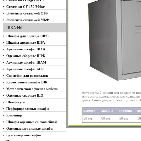
Стеллажи складские СГ
Стеллажи СУ 150/300кг
Элементы стеллажей СТФ
Элементы стеллажей МКФ
ШКАФЫ
Шкафы для одежды ШРС
Шкафы архивные ШРА
Архивные шкафы ШХА
Одежные сборные ШРК
Архивные шкафы ШАМ
Архивные шкафы ALR
Скамейки для раздевалок
Картотечные шкафы ШК
Металлическая офисная мебель
Антресоль: 2 секции для одежного ш
Одежные сварные ШО
Антресоль используется для хранения
цвета. Синие двери только под заказ.
Шкаф-купе
Перфорированные шкафы
высота
ширина
глубина
в
Ключницы
50 см
80 см
50 см
16
Шкафы одежные со скамейкой
Одежные модульные шкафы
Бухгалтерские сейфы