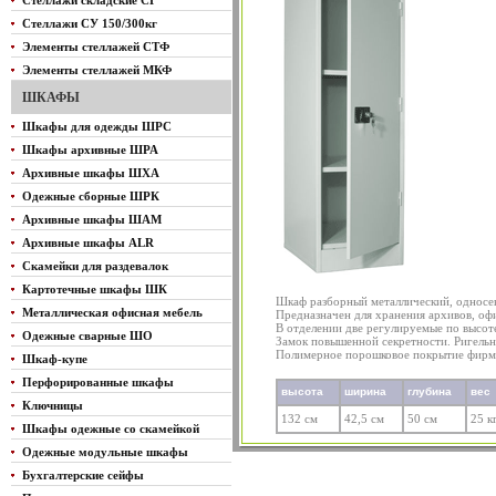
Стеллажи складские СГ
Стеллажи СУ 150/300кг
Элементы стеллажей СТФ
Элементы стеллажей МКФ
ШКАФЫ
Шкафы для одежды ШРС
Шкафы архивные ШРА
Архивные шкафы ШХА
Одежные сборные ШРК
Архивные шкафы ШАМ
Архивные шкафы ALR
Скамейки для раздевалок
Картотечные шкафы ШК
Шкаф разборный металлический, однос
Металлическая офисная мебель
Предназначен для хранения архивов, оф
В отделении две регулируемые по высот
Одежные сварные ШО
Замок повышенной секретности. Ригельн
Полимерное порошковое покрытие фирм
Шкаф-купе
Перфорированные шкафы
высота
ширина
глубина
вес
Ключницы
132 см
42,5 см
50 см
25 к
Шкафы одежные со скамейкой
Одежные модульные шкафы
Бухгалтерские сейфы