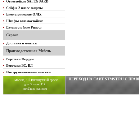
Огнестойкие SAFEGUARD
Сейфы 2 класс защиты
Биометрические ONIX
Шкафы взломостойкие
Взломостойкие Рипост
Сервис
Доставка и монтаж
Производственная Мебель
Верстаки Феррум
Верстаки ВС, ВЛ
Инструментальные тележки
ПЕРЕХОД НА САЙТ STMST.RU C ПР
Москва, 1-й Институтский проезд
дом 3, офис 114
met@met-master.ru