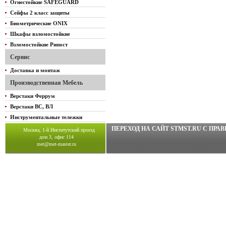
Огнестойкие SAFEGUARD
Сейфы 2 класс защиты
Биометрические ONIX
Шкафы взломостойкие
Взломостойкие Рипост
Сервис
Доставка и монтаж
Производственная Мебель
Верстаки Феррум
Верстаки ВС, ВЛ
Инструментальные тележки
ПЕРЕХОД НА САЙТ STMST.RU C ПР
Москва, 1-й Институтский проезд
дом 3, офис 114
met@met-master.ru