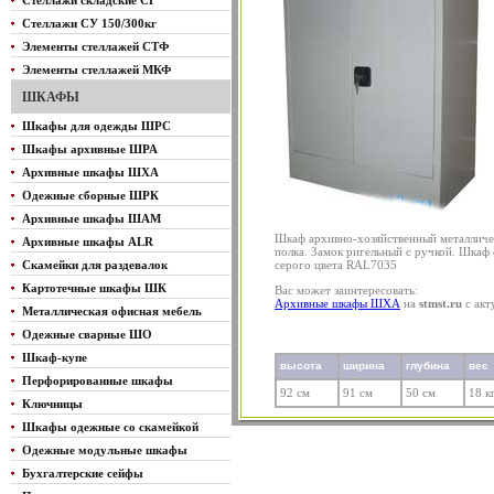
Стеллажи складские СГ
Стеллажи СУ 150/300кг
Элементы стеллажей СТФ
Элементы стеллажей МКФ
ШКАФЫ
Шкафы для одежды ШРС
Шкафы архивные ШРА
Архивные шкафы ШХА
Одежные сборные ШРК
Архивные шкафы ШАМ
Шкаф архивно-хозяйственный металличе
Архивные шкафы ALR
полка. Замок ригельный с ручкой. Шкаф
Скамейки для раздевалок
серого цвета RAL7035
Картотечные шкафы ШК
Вас может заинтересовать:
Архивные шкафы ШХА
на
stmst.ru
с акт
Металлическая офисная мебель
Одежные сварные ШО
Шкаф-купе
высота
ширина
глубина
вес
Перфорированные шкафы
92 см
91 см
50 см
18 к
Ключницы
Шкафы одежные со скамейкой
Одежные модульные шкафы
Бухгалтерские сейфы