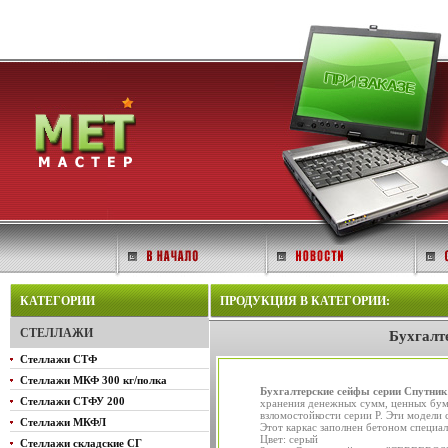
КАТЕГОРИИ
ПРОДУКЦИЯ В КАТЕГОРИИ:
СТЕЛЛАЖИ
Бухгалт
Стеллажи СТФ
Стеллажи МКФ 300 кг/полка
Бухгалтерские сейфы серии Спутник
Стеллажи СТФУ 200
хранения денежных сумм, ценных бума
взломостойкости серии Р. Эти модели 
Стеллажи МКФЛ
Этот каркас заполнен бетоном специа
Цвет: серый
Стеллажи складские СГ