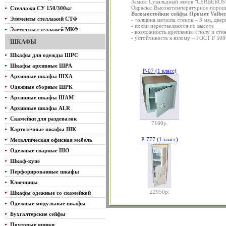
Замок: Cувальдный замок "CERBEROS"
Окраска: Высокотемпературное порош
Стеллажи СУ 150/300кг
Взломостойкие сейфы Промет Valbe
Элементы стеллажей СТФ
- толщина металла стенок – 3 мм, двер
- полки переставляются по высоте
Элементы стеллажей МКФ
- возможность крепления к полу и сте
- устойчивость к взлому – ГОСТ Р 508
ШКАФЫ
Шкафы для одежды ШРС
Шкафы архивные ШРА
Р-07 (1 класс)
Архивные шкафы ШХА
Одежные сборные ШРК
Архивные шкафы ШАМ
Архивные шкафы ALR
Скамейки для раздевалок
7160р.
Картотечные шкафы ШК
Р-777 (1 класс)
Металлическая офисная мебель
Одежные сварные ШО
Шкаф-купе
Перфорированные шкафы
Ключницы
22950р.
Шкафы одежные со скамейкой
Одежные модульные шкафы
Бухгалтерские сейфы
Почтовые ящики