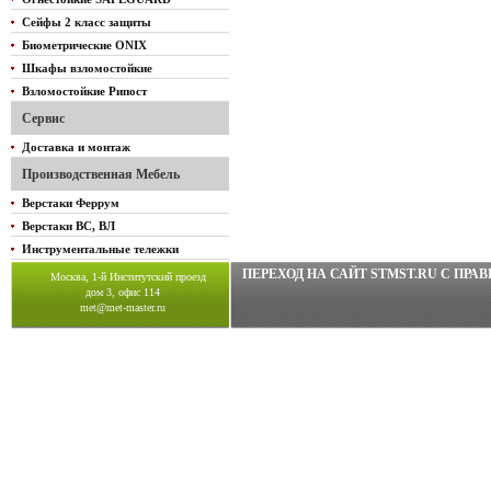
Сейфы 2 класс защиты
Биометрические ONIX
Шкафы взломостойкие
Взломостойкие Рипост
Сервис
Доставка и монтаж
Производственная Мебель
Верстаки Феррум
Верстаки ВС, ВЛ
Инструментальные тележки
ПЕРЕХОД НА САЙТ STMST.RU C ПР
Москва, 1-й Институтский проезд
дом 3, офис 114
met@met-master.ru