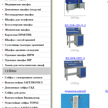
Медицинские шкафы
Депозитные шкафы (модули)
Нестандартные шкафы
34918р.
Шкафы для телефонов
Бухгалтерские шкафы
ВЛ-2ЦФ-ОПуД-Э
Абонентские шкафы
Картотеки ПРАКТИК
Шкафы с косой крышей
Сумочницы (камеры хранения)
Шкафы архивно-складские
23979р.
Одежные шкафы ШРМ
ВЛ-3ЦФ-ОПТ-Э
Одежные шкафы ШР
Замки для металлических шкаф
СЕЙФЫ
Сейфы с электронным замком
Взломостойкие SAFETRONICS
13592р.
Депозитные сейфы СБД
держатель ключей
По
Сейфы для дома
Взломостойкие Биоиньектор
Огнестойкие сейфы TOPAZ
Огнестойкие SAFEGUARD