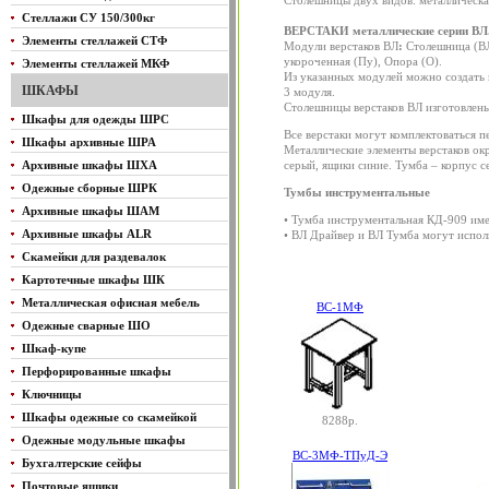
Столешницы двух видов: металлическ
Стеллажи СУ 150/300кг
ВЕРСТАКИ металлические серии ВЛ
Элементы стеллажей СТФ
Модули верстаков ВЛ
:
Столешница (ВЛ)
укороченная (Пу), Опора (О).
Элементы стеллажей МКФ
Из указанных модулей можно создать в
ШКАФЫ
3 модуля.
Столешницы верстаков ВЛ изготовлен
Шкафы для одежды ШРС
Все верстаки могут комплектоваться 
Шкафы архивные ШРА
Металлические элементы верстаков ок
Архивные шкафы ШХА
серый, ящики синие. Тумба – корпус с
Одежные сборные ШРК
Тумбы инструментальные
Архивные шкафы ШАМ
• Тумба инструментальная КД-909 имее
Архивные шкафы ALR
• ВЛ Драйвер и ВЛ Тумба могут исполь
Скамейки для раздевалок
Картотечные шкафы ШК
Металлическая офисная мебель
ВС-1МФ
Одежные сварные ШО
Шкаф-купе
Перфорированные шкафы
Ключницы
Шкафы одежные со скамейкой
8288р.
Одежные модульные шкафы
ВС-3МФ-ТПуД-Э
Бухгалтерские сейфы
Почтовые ящики