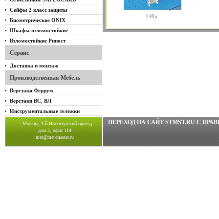
Сейфы 2 класс защиты
140р.
Биометрические ONIX
Шкафы взломостойкие
Взломостойкие Рипост
Сервис
Доставка и монтаж
Производственная Мебель
Верстаки Феррум
Верстаки ВС, ВЛ
Инструментальные тележки
ПЕРЕХОД НА САЙТ STMST.RU C ПР
Москва, 1-й Институтский проезд
дом 3, офис 114
met@met-master.ru