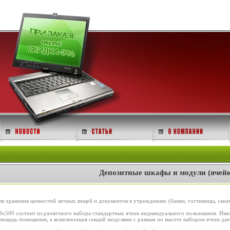
Депозитные шкафы и модули (ячей
 хранения ценностей личных вещей и документов в учреждениях (банки, гостиницы, санато
500 состоит из различного набора стандартных ячеек индивидуального пользования. Име
площадь помещения, а комплектация секций модулями с разным по высоте набором ячеек да