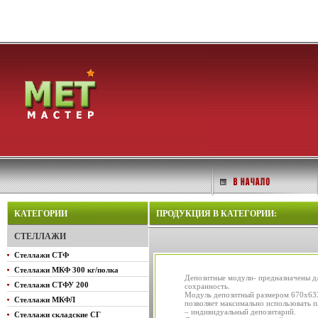
КАТЕГОРИИ
ПРОДУКЦИЯ В КАТЕГОРИИ:
СТЕЛЛАЖИ
Стеллажи СТФ
Стеллажи МКФ 300 кг/полка
Депозитные модули- предназначены для
Стеллажи СТФУ 200
сохранность.
Модуль депозитный размером 670х633х
Стеллажи МКФЛ
позволяет максимально использовать 
– индивидуальный депозитарий.
Стеллажи складские СГ