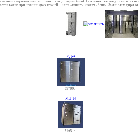
полнена из нержавеющей листовой стали (толщина 4 мм). Особенностью модуля является на
вается только при наличии двух ключей – ключ «клиент» и ключ «банк». Замки этих фирм 
МД-6
39780р.
МД-14
51051р.