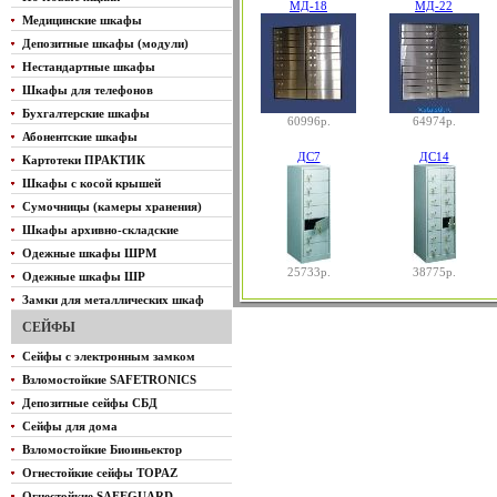
МД-18
МД-22
Медицинские шкафы
Депозитные шкафы (модули)
Нестандартные шкафы
Шкафы для телефонов
Бухгалтерские шкафы
60996р.
64974р.
Абонентские шкафы
ДС7
ДС14
Картотеки ПРАКТИК
Шкафы с косой крышей
Сумочницы (камеры хранения)
Шкафы архивно-складские
Одежные шкафы ШРМ
25733р.
38775р.
Одежные шкафы ШР
Замки для металлических шкаф
СЕЙФЫ
Сейфы с электронным замком
Взломостойкие SAFETRONICS
Депозитные сейфы СБД
Сейфы для дома
Взломостойкие Биоиньектор
Огнестойкие сейфы TOPAZ
Огнестойкие SAFEGUARD