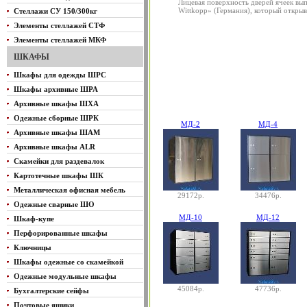
Лицевая поверхность дверей ячеек вы
Wittkopp» (Германия), который откры
Стеллажи СУ 150/300кг
Элементы стеллажей СТФ
Элементы стеллажей МКФ
ШКАФЫ
Шкафы для одежды ШРС
Шкафы архивные ШРА
Архивные шкафы ШХА
Одежные сборные ШРК
МД-2
МД-4
Архивные шкафы ШАМ
Архивные шкафы ALR
Скамейки для раздевалок
Картотечные шкафы ШК
Металлическая офисная мебель
29172р.
34476р.
Одежные сварные ШО
МД-10
МД-12
Шкаф-купе
Перфорированные шкафы
Ключницы
Шкафы одежные со скамейкой
Одежные модульные шкафы
45084р.
47736р.
Бухгалтерские сейфы
Почтовые ящики