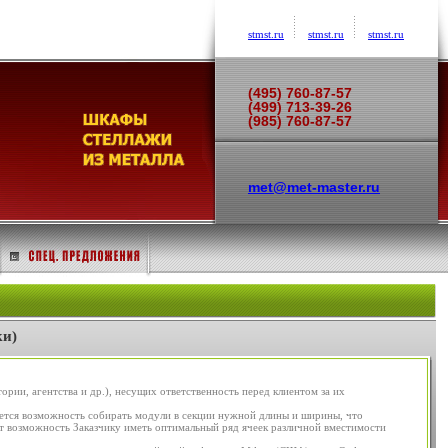
stmst.ru
stmst.ru
stmst.ru
(495) 760-87-57
(499) 713-39-26
(985) 760-87-57
met@met-master.ru
ки)
рии, агентства и др.), несущих ответственность перед клиентом за их
ется возможность собирать модули в секции нужной длины и ширины, что
ет возможность Заказчику иметь оптимальный ряд ячеек различной вместимости