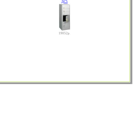
ДС5
19052р.