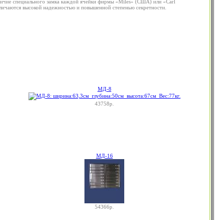
личие специального замка каждой ячейки фирмы «Miles» (США) или «Carl
отличаются высокой надежностью и повышенной степенью секретности.
МД-8
43758р.
МД-16
54366р.