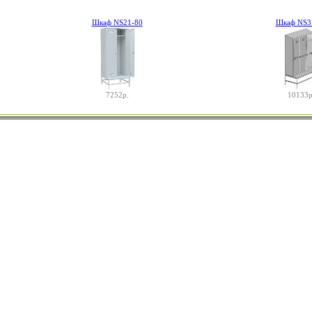
Шкаф NS21-80
Шкаф NS3
7252р.
10133р