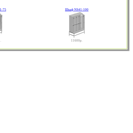
1-75
Шкаф NS41-100
.
11600р.