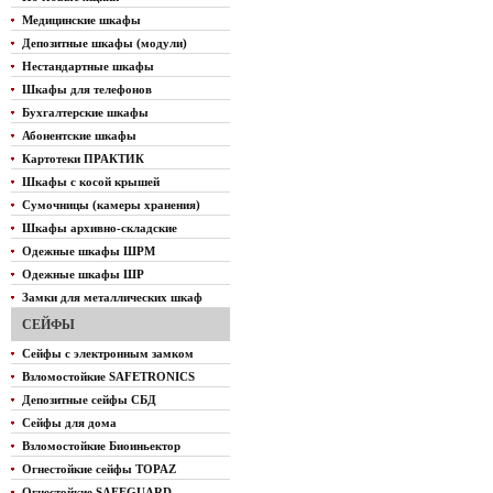
Медицинские шкафы
Депозитные шкафы (модули)
Нестандартные шкафы
Шкафы для телефонов
Бухгалтерские шкафы
Абонентские шкафы
Картотеки ПРАКТИК
Шкафы с косой крышей
Сумочницы (камеры хранения)
Шкафы архивно-складские
Одежные шкафы ШРМ
Одежные шкафы ШР
Замки для металлических шкаф
СЕЙФЫ
Сейфы с электронным замком
Взломостойкие SAFETRONICS
Депозитные сейфы СБД
Сейфы для дома
Взломостойкие Биоиньектор
Огнестойкие сейфы TOPAZ
Огнестойкие SAFEGUARD