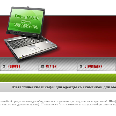
Металлические шкафы для одежды со скамейкой для обо
камейкой предназначены для оборудования раздевалок для сотрудников предприятий. Шка
з металла или древесины (липа). Шкафы могут быть изготовлены как цельносборными так и