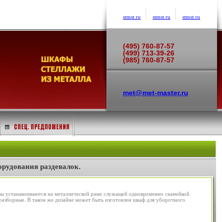
stmst.ru
stmst.ru
stmst.ru
(495) 760-87-57
(499) 713-39-26
(985) 760-87-57
met@met-master.ru
рудования раздевалок.
фы устанавоиваются на металлической раме служащей одновременно скамейкой.
 разборные. В таком же дизайне может быть изготовлен шкаф для уборочного