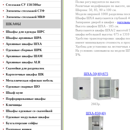
Полки регулируются по высоте.
Стеллажи СУ 150/300кг
Различные модификации по высоте, ши
Ширина: 50, 85, 90 и 100 см.
Элементы стеллажей СТФ
Модели шириной 1000 разделены посе
Элементы стеллажей МКФ
Шкафы ШХА выпускаются глубиной 40
Запирание дверей в шкафах -
ригельны
ШКАФЫ
Высота шкафов ШХА - 185 см.
Выпускаются шкафы ШХА/2 высотой 95
Шкафы для одежды ШРС
шкафы небольшой высоты: 675 и 1310
Шкафы архивные ШРА
Удобство транспортировки: шкафы пос
имеют минимальную стоимость и прост
Архивные шкафы ШХА
Удобны для установки на лестничных к
Одежные сборные ШРК
На условиях самовывоза на модели 
5%
.
Архивные шкафы ШАМ
Архивные шкафы ALR
Скамейки для раздевалок
ШХА-50(40)/675
Картотечные шкафы ШК
Металлическая офисная мебель
Одежные сварные ШО
Шкаф-купе
Перфорированные шкафы
2663р.
Ключницы
Шкафы одежные со скамейкой
ШХА-850(40)
Одежные модульные шкафы
Бухгалтерские сейфы
Почтовые ящики