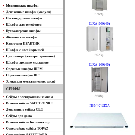
Медицинские шкафы
Депозитные шкафы (модули)
6769р.
Нестандартные шкафы
ШХА-900(40)
Шкафы для телефонов
Бухгалтерские шкафы
Абонентские шкафы
Картотеки ПРАКТИК
Шкафы с косой крышей
6923р.
Сумочницы (камеры хранения)
Шкафы архивно-складские
ШХА-100(40)
Одежные шкафы ШРМ
Одежные шкафы ШР
Замки для металлических шкаф
СЕЙФЫ
8688р.
Сейфы с электронным замком
Взломостойкие SAFETRONICS
П85(40)ШХА
Депозитные сейфы СБД
Сейфы для дома
Взломостойкие Биоиньектор
Огнестойкие сейфы TOPAZ
Огнестойкие SAFEGUARD