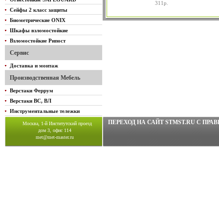
311р.
Сейфы 2 класс защиты
Биометрические ONIX
Шкафы взломостойкие
Взломостойкие Рипост
Сервис
Доставка и монтаж
Производственная Мебель
Верстаки Феррум
Верстаки ВС, ВЛ
Инструментальные тележки
ПЕРЕХОД НА САЙТ STMST.RU C ПР
Москва, 1-й Институтский проезд
дом 3, офис 114
met@met-master.ru