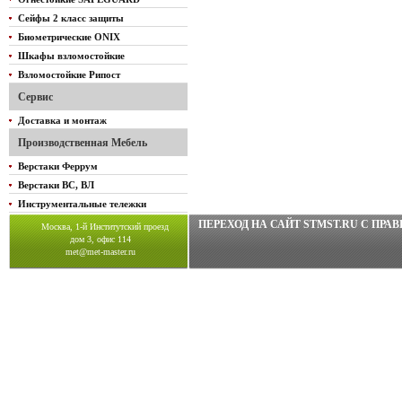
Сейфы 2 класс защиты
Биометрические ONIX
Шкафы взломостойкие
Взломостойкие Рипост
Сервис
Доставка и монтаж
Производственная Мебель
Верстаки Феррум
Верстаки ВС, ВЛ
Инструментальные тележки
ПЕРЕХОД НА САЙТ STMST.RU C ПР
Москва, 1-й Институтский проезд
дом 3, офис 114
met@met-master.ru