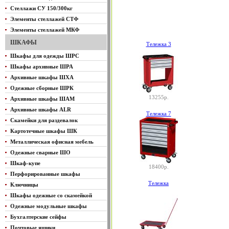
Стеллажи СУ 150/300кг
Элементы стеллажей СТФ
Элементы стеллажей МКФ
ШКАФЫ
Тележка 3
Шкафы для одежды ШРС
Шкафы архивные ШРА
Архивные шкафы ШХА
Одежные сборные ШРК
13255р.
Архивные шкафы ШАМ
Архивные шкафы ALR
Тележка 7
Скамейки для раздевалок
Картотечные шкафы ШК
Металлическая офисная мебель
Одежные сварные ШО
Шкаф-купе
18400р.
Перфорированные шкафы
Тележка
Ключницы
Шкафы одежные со скамейкой
Одежные модульные шкафы
Бухгалтерские сейфы
Почтовые ящики