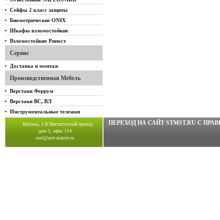
Сейфы 2 класс защиты
Биометрические ONIX
Шкафы взломостойкие
Взломостойкие Рипост
Сервис
Доставка и монтаж
Производственная Мебель
Верстаки Феррум
Верстаки ВС, ВЛ
Инструментальные тележки
ПЕРЕХОД НА САЙТ STMST.RU C ПР
Москва, 1-й Институтский проезд
дом 3, офис 114
met@met-master.ru