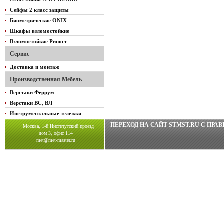
Сейфы 2 класс защиты
Биометрические ONIX
Шкафы взломостойкие
Взломостойкие Рипост
Сервис
Доставка и монтаж
Производственная Мебель
Верстаки Феррум
Верстаки ВС, ВЛ
Инструментальные тележки
ПЕРЕХОД НА САЙТ STMST.RU C ПР
Москва, 1-й Институтский проезд
дом 3, офис 114
met@met-master.ru