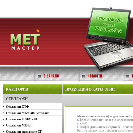
КАТЕГОРИИ
ПРОДУКЦИЯ В КАТЕГОРИИ:
СТЕЛЛАЖИ
Стеллажи СТФ
Стеллажи МКФ 300 кг/полка
Металлические шкафы для ключей 
Стеллажи СТФУ 200
в форме чемоданчика и укомплектован
ключей.
Стеллажи МКФЛ
Шкафы для ключей серии К
- оснаще
Корпус шкафчиков окрашен высокотем
Стеллажи складские СГ