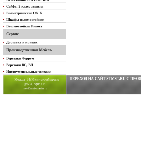
Сейфы 2 класс защиты
Биометрические ONIX
Шкафы взломостойкие
Взломостойкие Рипост
Сервис
Доставка и монтаж
Производственная Мебель
Верстаки Феррум
Верстаки ВС, ВЛ
Инструментальные тележки
ПЕРЕХОД НА САЙТ STMST.RU C ПР
Москва, 1-й Институтский проезд
дом 3, офис 114
met@met-master.ru