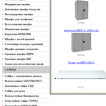
Медицинские шкафы
Депозитные шкафы (модули)
Нестандартные шкафы
Шкафы для телефонов
4196р.
Бухгалтерские шкафы
Абонентские шкафы
Антресоль ШРА-21 1000.4 А2
Картотеки ПРАКТИК
Шкафы с косой крышей
Сумочницы (камеры хранения)
Шкафы архивно-складские
Одежные шкафы ШРМ
4903р.
Одежные шкафы ШР
Полка для ШРА 1000.5
Замки для металлических шкаф
СЕЙФЫ
Сейфы с электронным замком
Взломостойкие SAFETRONICS
Депозитные сейфы СБД
417р.
Сейфы для дома
Взломостойкие Биоиньектор
Огнестойкие сейфы TOPAZ
Огнестойкие SAFEGUARD