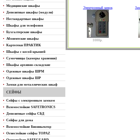
Медицинские шкафы
Электронный замок
За
Депозитные шкафы (модули)
Нестандартные шкафы
Шкафы для телефонов
Бухгалтерские шкафы
Абонентские шкафы
1000р.
Картотеки ПРАКТИК
Шкафы с косой крышей
Сумочницы (камеры хранения)
Шкафы архивно-складские
Одежные шкафы ШРМ
Одежные шкафы ШР
Замки для металлических шкаф
СЕЙФЫ
Сейфы с электронным замком
Взломостойкие SAFETRONICS
Депозитные сейфы СБД
Сейфы для дома
Взломостойкие Биоиньектор
Огнестойкие сейфы TOPAZ
Огнестойкие SAFEGUARD