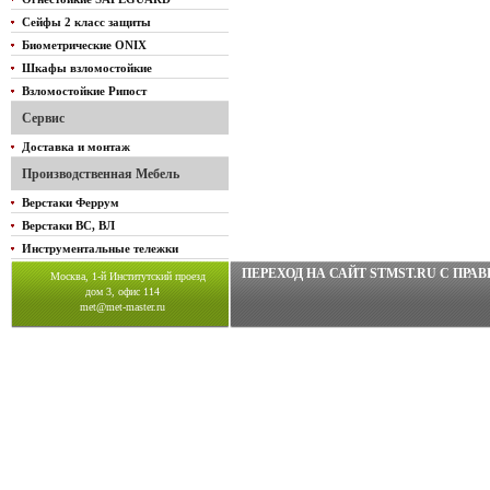
Сейфы 2 класс защиты
Биометрические ONIX
Шкафы взломостойкие
Взломостойкие Рипост
Сервис
Доставка и монтаж
Производственная Мебель
Верстаки Феррум
Верстаки ВС, ВЛ
Инструментальные тележки
ПЕРЕХОД НА САЙТ STMST.RU C ПР
Москва, 1-й Институтский проезд
дом 3, офис 114
met@met-master.ru