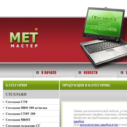
КАТЕГОРИИ
ПРОДУКЦИЯ В КАТЕГОРИИ:
СТЕЛЛАЖИ
Стеллажи СТФ
Стеллажи МКФ 300 кг/полка
Замки для металлической мебели, уст
Стеллажи СТФУ 200
медицинских шкафов, ключниц, абонен
Наиболее востребованные замки для м
Стеллажи МКФЛ
шкафов
.
Для
металлических шкафов-купе
в нал
Стеллажи складские СГ