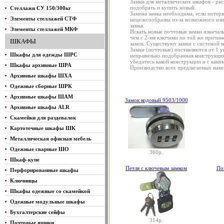
Замки для металлических шкафов - рас
подобрать и купить новый.
Стеллажи СУ 150/300кг
Замена замка необходима, если потеря
Элементы стеллажей СТФ
нецелесообразна из-за возможного из
замка.
Элементы стеллажей МКФ
Искать новые почтовые замки изначаль
чем с 2-мя ключами по той же причине
ШКАФЫ
замок. Существуют замки с системой 
Замки (почтовые) поставляются от 1 уп
Шкафы для одежды ШРС
неправильно подобранная конструкция 
убедитесь какой конструкции и с каки
Шкафы архивные ШРА
Производство всех предлагаемых нами
Архивные шкафы ШХА
Одежные сборные ШРК
Архивные шкафы ШАМ
Замок кодовый 9503/1000
Архивные шкафы ALR
Скамейки для раздевалок
Картотечные шкафы ШК
Металлическая офисная мебель
Одежные сварные ШО
360р.
Шкаф-купе
Петля с ключевым замком
По
Перфорированные шкафы
Ключницы
Шкафы одежные со скамейкой
Одежные модульные шкафы
Бухгалтерские сейфы
314р.
Почтовые ящики