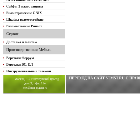
Сейфы 2 класс защиты
Биометрические ONIX
Шкафы взломостойкие
Взломостойкие Рипост
Сервис
Доставка и монтаж
Производственная Мебель
Верстаки Феррум
Верстаки ВС, ВЛ
Инструментальные тележки
ПЕРЕХОД НА САЙТ STMST.RU C ПР
Москва, 1-й Институтский проезд
дом 3, офис 114
met@met-master.ru