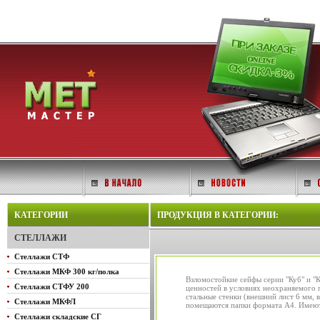
КАТЕГОРИИ
ПРОДУКЦИЯ В КАТЕГОРИИ:
СТЕЛЛАЖИ
Стеллажи СТФ
Стеллажи МКФ 300 кг/полка
Взломостойкие сейфы серии "Куб" и "
Стеллажи СТФУ 200
ценностей в условиях неохраняемого 
стальные стенки (внешний лист 6 мм,
Стеллажи МКФЛ
помещаются папки формата А4. Имеют 
Стеллажи складские СГ