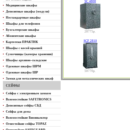
SC 4800
Медицинские шкафы
Депозитные шкафы (модули)
Нестандартные шкафы
Шкафы для телефонов
Бухгалтерские шкафы
28775р.
Абонентские шкафы
SCF 2810
Картотеки ПРАКТИК
Шкафы с косой крышей
Сумочницы (камеры хранения)
Шкафы архивно-складские
Одежные шкафы ШРМ
50770р.
Одежные шкафы ШР
Замки для металлических шкаф
СЕЙФЫ
Сейфы с электронным замком
Взломостойкие SAFETRONICS
Депозитные сейфы СБД
Сейфы для дома
Взломостойкие Биоиньектор
Огнестойкие сейфы TOPAZ
Огнестойкие SAFEGUARD