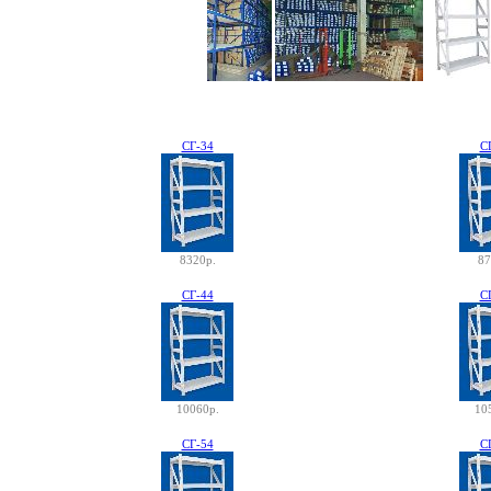
СГ-34
С
8320р.
87
СГ-44
С
10060р.
10
СГ-54
С