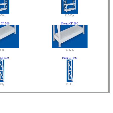
360р.
12840р.
 СГ-500
Полка СГ-600
64р.
1742р.
 СГ-500
Рама СГ-600
69р.
1560р.