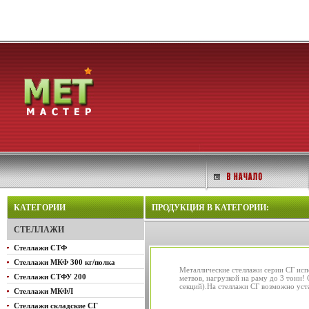
КАТЕГОРИИ
ПРОДУКЦИЯ В КАТЕГОРИИ:
СТЕЛЛАЖИ
Стеллажи СТФ
Стеллажи МКФ 300 кг/полка
Металлические стеллажи серии СГ испо
Стеллажи СТФУ 200
метвов, нагрузкой на раму до 3 тонн
секций).На стеллажи СГ возможно уста
Стеллажи МКФЛ
Стеллажи складские СГ