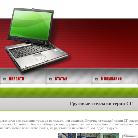
Грузовые стеллажи серии СГ
льзуются для хранения товаров на складе, или архивов. Отличие стеллажей серии СГ, заклю
! Стеллажи СГ имеют сборно-разборную конструкцию, что весьма удобно при переезде или 
новить любое количество полок, на расстоянии не менее 25 мм. друг от друга.