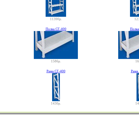
11390р.
12
Полка СГ-400
Полка
1586р.
16
Рама СГ-400
Рама
1430р.
14