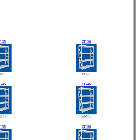
Г-35
СГ-36
00р.
9050р.
Г-45
СГ-46
530р.
10950р.
Г-55
СГ-56