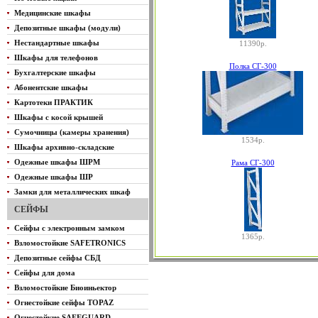
Медицинские шкафы
Депозитные шкафы (модули)
Нестандартные шкафы
11390р.
Шкафы для телефонов
Полка СГ-300
Бухгалтерские шкафы
Абонентские шкафы
Картотеки ПРАКТИК
Шкафы с косой крышей
Сумочницы (камеры хранения)
1534р.
Шкафы архивно-складские
Одежные шкафы ШРМ
Рама СГ-300
Одежные шкафы ШР
Замки для металлических шкаф
СЕЙФЫ
Сейфы с электронным замком
1365р.
Взломостойкие SAFETRONICS
Депозитные сейфы СБД
Сейфы для дома
Взломостойкие Биоиньектор
Огнестойкие сейфы TOPAZ
Огнестойкие SAFEGUARD