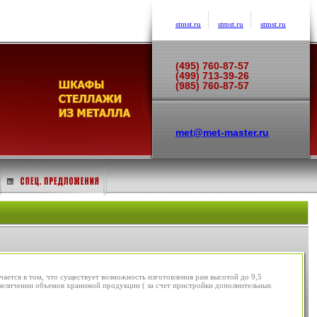
stmst.ru
stmst.ru
stmst.ru
(495) 760-87-57
(499) 713-39-26
(985) 760-87-57
met@met-master.ru
чается в том, что существует возможность изготовления рам высотой до 9,5
увеличении объемов хранимой продукции ( за счет пристройки дополнительных