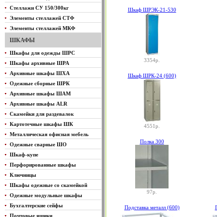
Стеллажи СУ 150/300кг
Шкаф ШРЭК-21-530
Элементы стеллажей СТФ
Элементы стеллажей МКФ
ШКАФЫ
Шкафы для одежды ШРС
3354р.
Шкафы архивные ШРА
Архивные шкафы ШХА
Шкаф ШРК-24 (600)
Одежные сборные ШРК
Архивные шкафы ШАМ
Архивные шкафы ALR
Скамейки для раздевалок
Картотечные шкафы ШК
4551р.
Металлическая офисная мебель
Полка 300
Одежные сварные ШО
Шкаф-купе
Перфорированные шкафы
Ключницы
Шкафы одежные со скамейкой
97р.
Одежные модульные шкафы
Бухгалтерские сейфы
Подставка металл (600)
Почтовые ящики