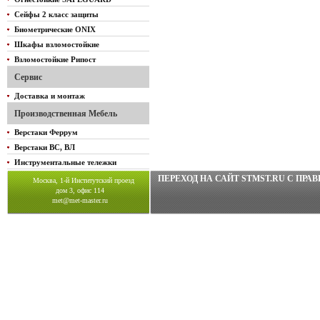
Сейфы 2 класс защиты
Биометрические ONIX
Шкафы взломостойкие
Взломостойкие Рипост
Сервис
Доставка и монтаж
Производственная Мебель
Верстаки Феррум
Верстаки ВС, ВЛ
Инструментальные тележки
ПЕРЕХОД НА САЙТ STMST.RU C ПР
Москва, 1-й Институтский проезд
дом 3, офис 114
met@met-master.ru