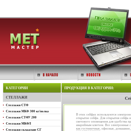
КАТЕГОРИИ
ПРОДУКЦИЯ В КАТЕГОРИИ:
СТЕЛЛАЖИ
Се
Стеллажи СТФ
Стеллажи МКФ 300 кг/полка
В этих сейфах используются электрон
Стеллажи СТФУ 200
открытие сейфа. Для открытия сейфа и
светового оповещения для удобства п
Стеллажи МКФЛ
аварийным ключом. Все электронные с
как гостиничные, офисные, домашние,
Стеллажи складские СГ