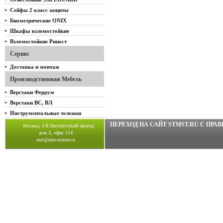
Сейфы 2 класс защиты
Биометрические ONIX
Шкафы взломостойкие
Взломостойкие Рипост
Сервис
Доставка и монтаж
Производственная Мебель
Верстаки Феррум
Верстаки ВС, ВЛ
Инструментальные тележки
ПЕРЕХОД НА САЙТ STMST.RU C ПР
Москва, 1-й Институтский проезд
дом 3, офис 114
met@met-master.ru