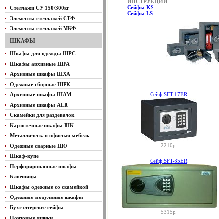
ИНСТРУКЦИИ
Cейфы KS
Стеллажи СУ 150/300кг
Cейфы LS
Элементы стеллажей СТФ
Элементы стеллажей МКФ
ШКАФЫ
Шкафы для одежды ШРС
Шкафы архивные ШРА
Архивные шкафы ШХА
Одежные сборные ШРК
Архивные шкафы ШАМ
Сейф SFT-17ER
Архивные шкафы ALR
Скамейки для раздевалок
Картотечные шкафы ШК
Металлическая офисная мебель
2210р.
Одежные сварные ШО
Шкаф-купе
Сейф SFT-35ER
Перфорированные шкафы
Ключницы
Шкафы одежные со скамейкой
Одежные модульные шкафы
Бухгалтерские сейфы
5315р.
Почтовые ящики